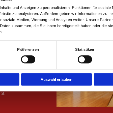
 Abschied
nhalte und Anzeigen zu personalisieren, Funktionen für soziale
Website zu analysieren. Außerdem geben wir Informationen zu I
r soziale Medien, Werbung und Analysen weiter. Unsere Partner
 Daten zusammen, die Sie ihnen bereitgestellt haben oder die s
rch Sorgfalt und persönliche
n.
m geschaffen, in dem
schwert formuliert werden
olstenniendorf: Es wird
Präferenzen
Statistiken
lche Musik und welche Worte
widerspiegeln. Genau diese
schied am stärksten. Die
 ehrenvolle Aufgabe, die mit
Auswahl erlauben
cher Hinweis: Auch
sprochen werden – sie sind
ibt.