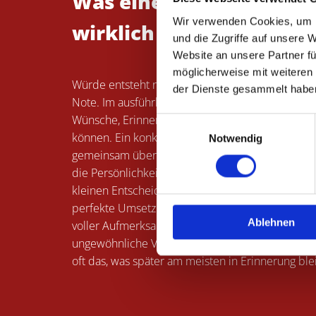
Was einen würdevollen
Wir verwenden Cookies, um I
wirklich ausmacht
und die Zugriffe auf unsere 
Website an unsere Partner fü
möglicherweise mit weiteren
Würde entsteht nicht durch Aufwand, sondern du
der Dienste gesammelt habe
Note. Im ausführlichen Trauergespräch wird Rau
Wünsche, Erinnerungen und Vorstellungen unbe
Einwilligungsauswahl
können. Ein konkretes Beispiel im Umkreis von H
Notwendig
gemeinsam überlegt, welche Bestattungsart, we
die Persönlichkeit des Verstorbenen am besten 
kleinen Entscheidungen prägen den späteren Ab
perfekte Umsetzung Ihrer Wünsche ist dabei eine
Ablehnen
voller Aufmerksamkeit angegangen wird. Praktis
ungewöhnliche Vorstellungen dürfen offen ange
oft das, was später am meisten in Erinnerung ble