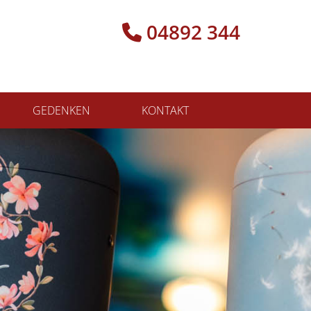
04892 344

GEDENKEN
KONTAKT