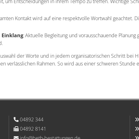
eit, um Entscheidungen in ihrem Tempo zu treffen. Wichtige Schr
samten Kontakt wird auf eine respektvolle Wortwahl geachtet. D
 Einklang
: Aktuelle Begleitung und vorausschauende Planung g
d.
Auswahl der Worte und in jedem organisatorischen Schritt bei H
en verlässlichen Rahmen. So wird aus einer schweren Stunde e
04892 344

04892 8141

info@beth-bestattungen.de
