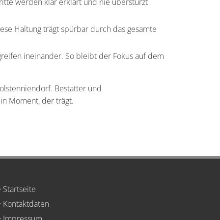
itte werden klar erklärt und nie überstürzt
iese Haltung trägt spürbar durch das gesamte
reifen ineinander. So bleibt der Fokus auf dem
olstenniendorf. Bestatter und
in Moment, der trägt.
Startseite

Kontaktdaten

Impressum
